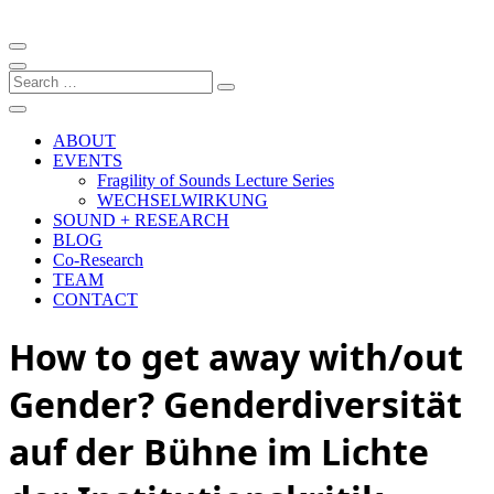
Artistic research project at the University of Music and Performing
Arts Graz
Fragility of Sound
Search
…
ABOUT
EVENTS
Fragility of Sounds Lecture Series
WECHSELWIRKUNG
SOUND + RESEARCH
BLOG
Co-Research
TEAM
CONTACT
How to get away with/out
Gender? Genderdiversität
auf der Bühne im Lichte