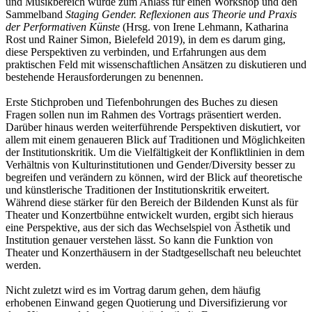
und Musikbereich wurde zum Anlass für einen Workshop und den
Sammelband
Staging Gender. Reflexionen aus Theorie und Praxis
der Performativen Künste
(Hrsg. von Irene Lehmann, Katharina
Rost und Rainer Simon, Bielefeld 2019), in dem es darum ging,
diese Perspektiven zu verbinden, und Erfahrungen aus dem
praktischen Feld mit wissenschaftlichen Ansätzen zu diskutieren und
bestehende Herausforderungen zu benennen.
Erste Stichproben und Tiefenbohrungen des Buches zu diesen
Fragen sollen nun im Rahmen des Vortrags präsentiert werden.
Darüber hinaus werden weiterführende Perspektiven diskutiert, vor
allem mit einem genaueren Blick auf Traditionen und Möglichkeiten
der Institutionskritik. Um die Vielfältigkeit der Konfliktlinien in dem
Verhältnis von Kulturinstitutionen und Gender/Diversity besser zu
begreifen und verändern zu können, wird der Blick auf theoretische
und künstlerische Traditionen der Institutionskritik erweitert.
Während diese stärker für den Bereich der Bildenden Kunst als für
Theater und Konzertbühne entwickelt wurden, ergibt sich hieraus
eine Perspektive, aus der sich das Wechselspiel von Ästhetik und
Institution genauer verstehen lässt. So kann die Funktion von
Theater und Konzerthäusern in der Stadtgesellschaft neu beleuchtet
werden.
Nicht zuletzt wird es im Vortrag darum gehen, dem häufig
erhobenen Einwand gegen Quotierung und Diversifizierung vor