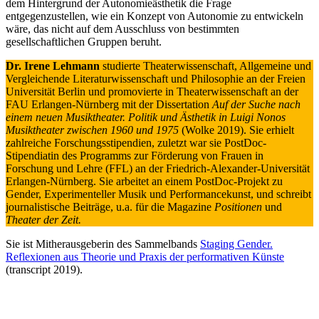
dem Hintergrund der Autonomieästhetik die Frage
entgegenzustellen, wie ein Konzept von Autonomie zu entwickeln
wäre, das nicht auf dem Ausschluss von bestimmten
gesellschaftlichen Gruppen beruht.
Dr. Irene Lehmann
studierte Theaterwissenschaft, Allgemeine und
Vergleichende Literaturwissenschaft und Philosophie an der Freien
Universität Berlin und promovierte in Theaterwissenschaft an der
FAU Erlangen-Nürnberg mit der Dissertation
Auf der Suche nach
einem neuen Musiktheater. Politik und Ästhetik in Luigi Nonos
Musiktheater zwischen 1960 und 1975
(Wolke 2019). Sie erhielt
zahlreiche Forschungsstipendien, zuletzt war sie PostDoc-
Stipendiatin des Programms zur Förderung von Frauen in
Forschung und Lehre (FFL) an der Friedrich-Alexander-Universität
Erlangen-Nürnberg. Sie arbeitet an einem PostDoc-Projekt zu
Gender, Experimenteller Musik und Performancekunst, und schreibt
journalistische Beiträge, u.a. für die Magazine
Positionen
und
Theater der Zeit.
Sie ist Mitherausgeberin des Sammelbands
Staging Gender.
Reflexionen aus Theorie und Praxis der performativen Künste
(transcript 2019).